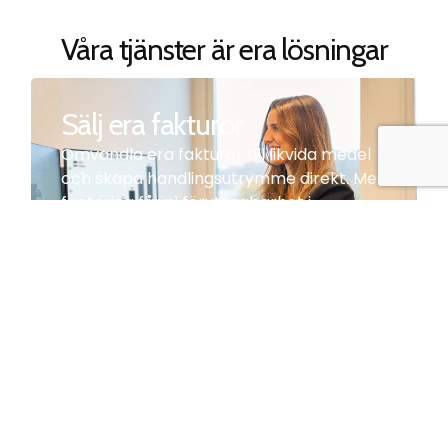
Våra tjänster är era lösningar
Sälj era fakturor
Omvandla era fakturor till likvida medel
och skapa handlingsutrymme direkt. Med
factoring får ni förutsägbarhet i
kassaflödet och kapital för
återinvestering, utan nya lån.
Läs mer
Leasing
Utrustning ni behöver, kapital ni behåller.