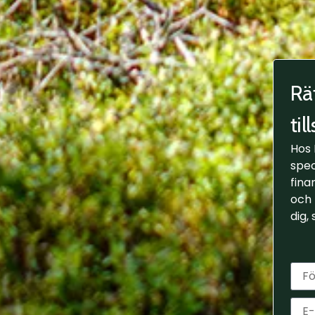
Rä
ti
Hos 
spec
fina
och 
dig,