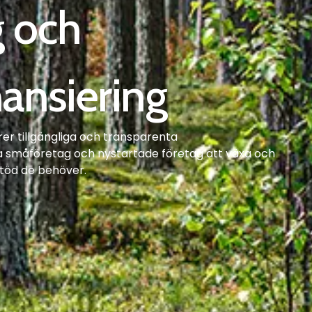
g och
nansiering
örer tillgängliga och transparenta
lpa småföretag och nystartade företag att växa och
töd de behöver.