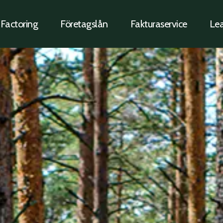
Factoring
Företagslån
Fakturaservice
Lea