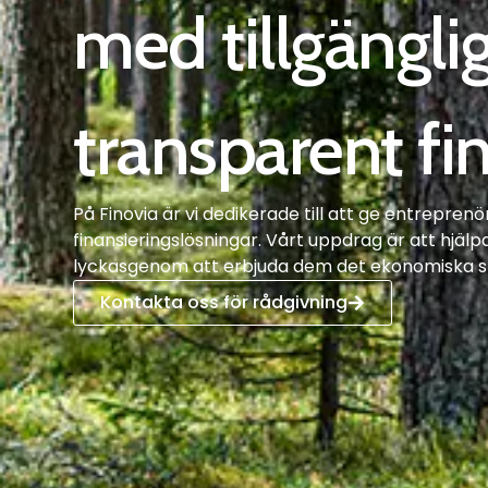
med tillgängli
transparent fi
På Finovia är vi dedikerade till att ge entrepren
finansieringslösningar. Vårt uppdrag är att hjä
lyckasgenom att erbjuda dem det ekonomiska s
Kontakta oss för rådgivning